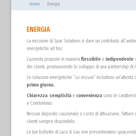
Home
Energia
ENERGIA
La missione di Spar Solutions è dare un contributo all’ambi
energetiche ad hoc.
L’azienda propone in maniera
flessibile
e
indipendente
s
dei clienti, promuovendo lo sviluppo di una partnership di
Le soluzioni energetiche “
su misura
” includono un’attenta
primo giorno.
Chiarezza
,
semplicità
e
convenienza
sono le caratterist
e Condominio.
Nessun deposito cauzionale o costo di attivazione, fatture 
clienti sempre disponibile.
Le tue bollette di Luce & Gas non presenteranno spiacevol