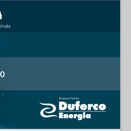
ervata
io